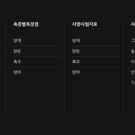
축종별특장점
사양시험자료
사
양계
양계
그
양돈
양돈
동
축우
축우
사
양어
양어
인
기