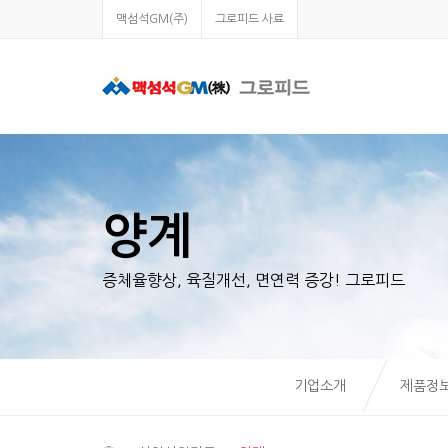
맥섬석GM(주)
그로피드 사료
양계
증체율향상, 육질개선, 면연력 증강! 그로피드
기업소개
제품정보