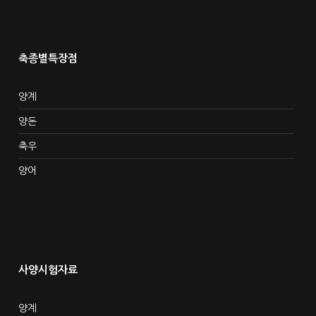
축종별특장점
양계
양돈
축우
양어
사양시험자료
양계