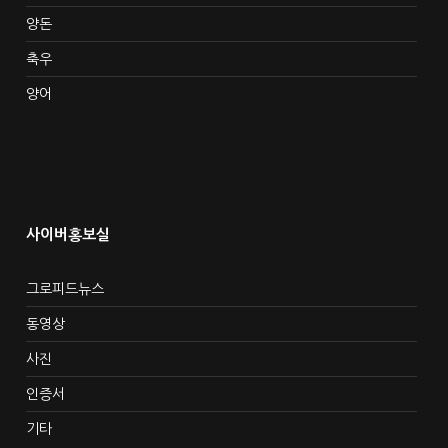
양돈
축우
양어
사이버홍보실
그로피드뉴스
동영상
사진
인증서
기타