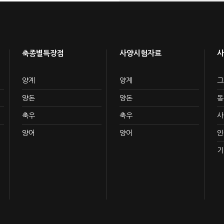
축종별특장점
사양시험자료
사
양계
양계
그
양돈
양돈
동
축우
축우
사
양어
양어
인
기