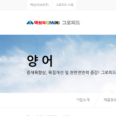
맥섬석GM(주)
그로피드 사료
양 어
증체육향상, 육질개선 및 천연면연력 증강! 그로피
기업소개
제품정보